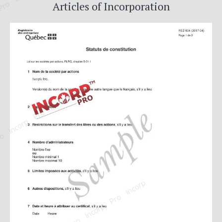
 Pro Incorp Pro Incorp Pro Incorp Pro Incorp Pro Incorp Pro Incorp Pro Incorp Pro Incorp Pro Incorp Pro Incorp Pro Incorp Pro Incorp Pro Incorp Pro Incorp Pro Incorp Pro Incorp Pro Incorp Pro Incorp Pro Incorp Pro Incorp Pro Incorp Pro Incorp Pro Incorp Pro Incorp Pro Incorp Pro Incorp Pro Incorp Pro Incorp Pro Incorp Pro Incorp Pro Incorp Pro Incorp Pro Incorp Pro Incorp Pro Incorp Pro Incorp Pro Incorp Pro Incorp Pro Incorp Pro Incorp Pro Incorp Pro Incorp Pro Incorp Pro Incorp Pro Incorp Pro Incorp Pro Incorp Pro Incorp Pro Incorp Pro Incorp Pro Incorp Pro Incorp Pro Incorp Pro Incorp Pro Incorp Pro Incorp Pro Incorp Pro Incorp Pro Incorp Pro Incorp Pro Incorp Pro Incorp Pro Incorp Pro Incorp Pro Incorp Pro Incorp Pro Incorp Pro Incorp Pro Incorp Pro Incorp Pro Incorp Pro Incorp Pro Incorp Pro Incorp Pro Incorp Pro Incorp Pro Incorp Pro Incorp Pro Incorp Pro Incorp Pro Incorp Pro Incorp Pro Incorp Pro Incorp Pro Incorp Pro Incorp Pro Incorp Pro Incorp Pro Incorp Pro Incorp Pro Incorp Pro Incorp Pro Incorp Pro Incorp Pro Incorp Pro Incorp Pro Incorp Pro Incorp Pro Incorp Pro Incorp Pro Incorp Pro Incorp Pro Incorp Pro Incorp Pro Incorp Pro Incorp Pro Incorp Pro Incorp Pro Incorp Pro Incorp Pro Incorp Pro Incorp Pro Incorp Pro Incorp Pro Incorp Pro Incorp Pro Incorp Pro Incorp Pro Incorp Pro Incorp Pro Incorp Pro Incorp Pro Incorp Pro Incorp Pro Incorp Pro Incorp Pro Incorp Pro Incorp Pro Incorp Pro Incorp Pro Incorp Pro Incorp Pro Incorp Pro Incorp Pro Incorp Pro Incorp Pro Incorp Pro Incorp Pro Incorp Pro Incorp Pro Incorp Pro Incorp Pro Incorp Pro Incorp Pro Incorp Pro Incorp Pro Incorp Pro Incorp Pro Incorp Pro Incorp Pro Incorp Pro Incorp Pro Incorp Pro Incorp Pro Incorp Pro Incorp Pro Incorp Pro Incorp Pro Incorp Pro Incorp Pro Incorp Pro Incorp Pro Incorp Pro Incorp Pro Incorp Pro Incorp Pro Incorp Pro Incorp Pro Incorp Pro Incorp Pro Incorp Pro Incorp Pro Incorp Pro
Articles of Incorporation